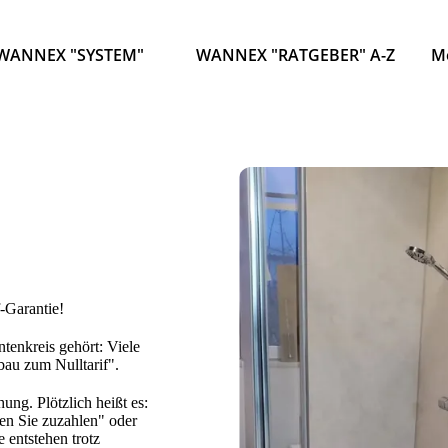
WANNEX "SYSTEM"
WANNEX "RATGEBER" A-Z
M
-Garantie!
ntenkreis gehört: Viele
bau zum Nulltarif".
ng. Plötzlich heißt es:
en Sie zuzahlen" oder
e entstehen trotz