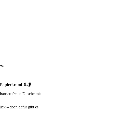
ess
 Papierkram!
🚿💰
barrierefreien Dusche mit
ück – doch dafür gibt es