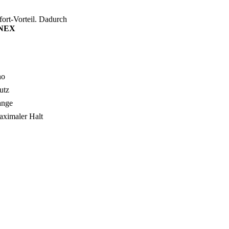
fort-Vorteil. Dadurch
NEX
no
utz
ange
ximaler Halt