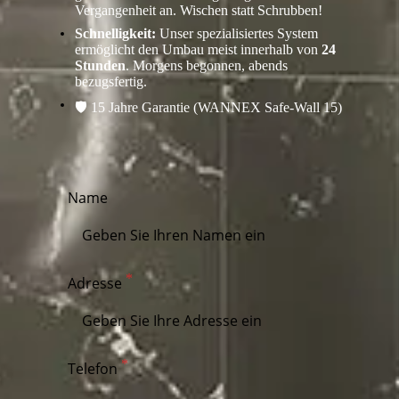
Vergangenheit an. Wischen statt Schrubben!
Schnelligkeit:
Unser spezialisiertes System
ermöglicht den Umbau meist innerhalb von
24
Stunden
. Morgens begonnen, abends
bezugsfertig.
🛡️ 15 Jahre Garantie (WANNEX Safe-Wall 15)
Name
Adresse
Telefon