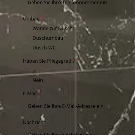
Umbau
Wanne zur Dusche
Duschumbau
Dusch WC
Haben Sie Pflegegrad ?
Ja
Nein
E-Mail
Nachricht