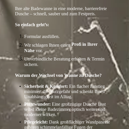
Ihre alte Badewanne in eine moderne, barrierefreie
Dusche – schnell, sauber und zum Festpreis.
So einfach geht’s:
Formular ausfüllen.
Profi in Ihrer
Wir schlagen Ihnen einen
Nähe
vor.
Unverbindliche Beratung erhalten & Termin
sichern.
Warum der Wechsel von Wanne zu Dusche?
Sicherheit & Komfort:
Ein flacher Einstieg
minimiert die Sturzgefahr und schenkt Ihnen
Unabhängigkeit im Alltag.
Platzwunder:
Eine großzügige Dusche lässt
selbst kleine Badezimmer optisch weiter und
moderner wirken.
Pflegeleicht:
Dank großflächiger Wandpaneele
gehören schimmelanfällige Fugen der