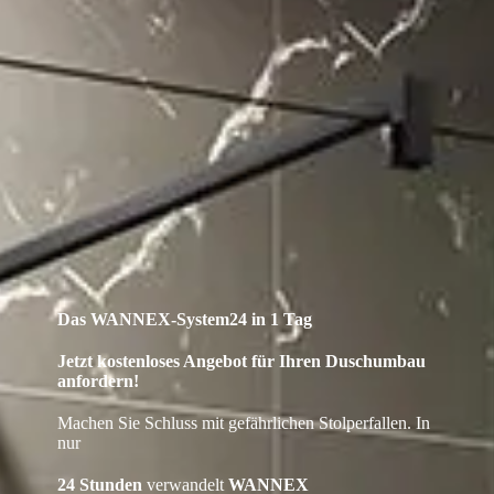
Das WANNEX-System24 in 1 Tag
Jetzt kostenloses Angebot für Ihren Duschumbau
anfordern!
Machen Sie Schluss mit gefährlichen Stolperfallen. In
nur
24 Stunden
verwandelt
WANNEX