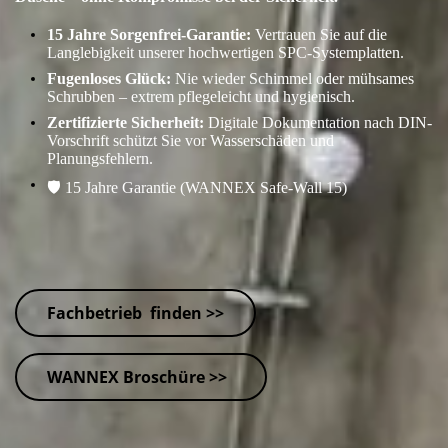
15 Jahre Sorgenfrei-Garantie:
Vertrauen Sie auf die
Langlebigkeit unserer hochwertigen SPC-Systemplatten.
Fugenloses Glück:
Nie wieder Schimmel oder mühsames
Schrubben – extrem pflegeleicht und hygienisch.
Zertifizierte Sicherheit:
Digitale Dokumentation nach DIN-
Vorschrift schützt Sie vor Wasserschäden und
Planungsfehlern.
🛡️ 15 Jahre Garantie (WANNEX Safe-Wall 15)
Fachbetrieb finden >>
WANNEX Broschüre >>