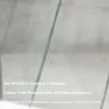
Das WANNEX-System in 5 Minuten?
Umbau: Volle Preissicherheit, null Daten-Sammelwut
Wir wollen dein Badezimmer modernisieren, nicht deine Daten
verkaufen.