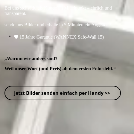
Bei uns stehst du als Kunde im Mittelpunkt – ehrlich und
transparent.
sende uns Bilder und erhalte in 5 Minuten ein Angebot ?
🛡️ 15 Jahre Garantie (WANNEX Safe-Wall 15)
„Warum wir anders sind?
Weil unser Wort (und Preis) ab dem ersten Foto steht.“
Jetzt Bilder senden einfach per Handy >>