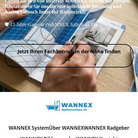
Lassen Sie sich von unserem WANNEX-System überzeugen.
Kontaktieren Sie uns für eine individuelle Beratung und
starten Sie noch heute Ihr Badprojekt!
🛡️
15 Jahre Garantie (WANNEX Safe-Wall 15)
Jetzt Ihren Fachbetrieb in der Nähe finden
>>
WANNEX System
Über WANNEX
WANNEX Radgeber