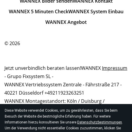
WANNEX Bilder senden
WANNEX Kontakt
WANNEX 5 Minuten Check
WANNEX System Einbau
WANNEX Angebot
© 2026
Jetzt unverbindlich beraten lassen!WANNEX
Impressum
- Grupo Fixsystem SL -
WANNEX Vertriebssystem Zentrale - Fährstraße 217 -
40221 Düsseldorf +49211923263251
WANNEX Montagestandort: Köln / Duisburg /
Dortmund / München / Stuttgart / Karlsruhe und in
Diese Website verwendet Cookies, um zu gewährleisten, dass Sie beim
Ihrer Nähe!
Besuch der Website die bestmögliche Erfahrung haben. Für weitere
Informationen hierzu konsultieren Sie unsere
Datenschutzbestimmungen
.
www.wannex-umbau.de
www.wannex-
Um der Verwendung nicht essentieller Cookies zuzustimmen, klicken Sie